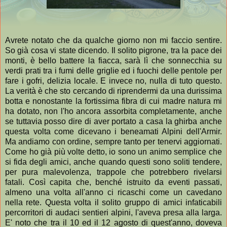
Avrete notato che da qualche giorno non mi faccio sentire.
So già cosa vi state dicendo. Il solito pigrone, tra la pace dei
monti, è bello battere la fiacca, sarà lì che sonnecchia su
verdi prati tra i fumi delle griglie ed i fuochi delle pentole per
fare i gofri, delizia locale. E invece no, nulla di tuto questo.
La verità è che sto cercando di riprendermi da una durissima
botta e nonostante la fortissima fibra di cui madre natura mi
ha dotato, non l'ho ancora assorbita completamente, anche
se tuttavia posso dire di aver portato a casa la ghirba anche
questa volta come dicevano i beneamati Alpini dell'Armir.
Ma andiamo con ordine, sempre tanto per tenervi aggiornati.
Come ho già più volte detto, io sono un animo semplice che
si fida degli amici, anche quando questi sono soliti tendere,
per pura malevolenza, trappole che potrebbero rivelarsi
fatali. Così capita che, benché istruito da eventi passati,
almeno una volta all'anno ci ricaschi come un cavedano
nella rete. Questa volta il solito gruppo di amici infaticabili
percorritori di audaci sentieri alpini, l'aveva presa alla larga.
E' noto che tra il 10 ed il 12 agosto di quest'anno, doveva