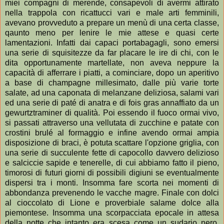
miei compagni di merende, consapevoli di avermi attirato
nella trappola con ricattucci vari e male arti femminili,
avevano provveduto a prepare un menù di una certa classe,
qaunto meno per lenire le mie attese e quasi certe
lamentazioni. Infatti dai capaci portabagagli, sono emersi
una serie di squisitezze da far placare le ire di chi, con le
dita opportunamente martellate, non aveva neppure la
capacità di afferrare i piatti, a cominciare, dopo un aperitivo
a base di champagne millesimato, dalle più varie torte
salate, ad una caponata di melanzane deliziosa, salami vari
ed una serie di paté di anatra e di fois gras annaffiato da un
gewurtztraminer di qualità. Poi essendo il fuoco ormai vivo,
si passati attraverso una vellutata di zucchine e patate con
crostini brulé al formaggio e infine avendo ormai ampia
disposizione di braci, è potuta scattare l'opzione griglia, con
una serie di succulente fette di capocollo davvero delizioso
e salciccie sapide e tenerelle, di cui abbiamo fatto il pieno,
timorosi di futuri giorni di possibili digiuni se eventualmente
dispersi tra i monti. Insomma fare scorta nei momenti di
abbondanza prevenendo le vacche magre. Finale con dolci
al cioccolato di Lione e proverbiale salame dolce alla
piemontese. Insomma una scorpacciata epocale in attesa
della notte che intanto era scesa come un sudario nero,