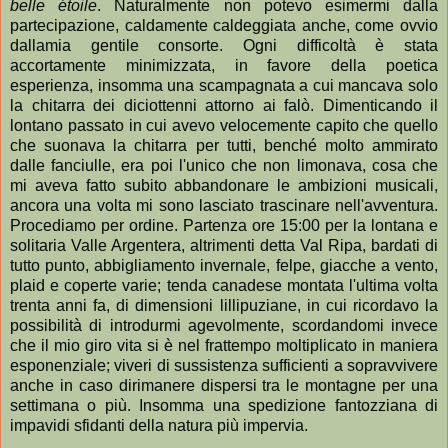
belle étoile
. Naturalmente non potevo esimermi dalla
partecipazione, caldamente caldeggiata anche, come ovvio
dallamia gentile consorte. Ogni difficoltà è stata
accortamente minimizzata, in favore della poetica
esperienza, insomma una scampagnata a cui mancava solo
la chitarra dei diciottenni attorno ai falò. Dimenticando il
lontano passato in cui avevo velocemente capito che quello
che suonava la chitarra per tutti, benché molto ammirato
dalle fanciulle, era poi l'unico che non limonava, cosa che
mi aveva fatto subito abbandonare le ambizioni musicali,
ancora una volta mi sono lasciato trascinare nell'avventura.
Procediamo per ordine. Partenza ore 15:00 per la lontana e
solitaria Valle Argentera, altrimenti detta Val Ripa, bardati di
tutto punto, abbigliamento invernale, felpe, giacche a vento,
plaid e coperte varie; tenda canadese montata l'ultima volta
trenta anni fa, di dimensioni lillipuziane, in cui ricordavo la
possibilità di introdurmi agevolmente, scordandomi invece
che il mio giro vita si è nel frattempo moltiplicato in maniera
esponenziale; viveri di sussistenza sufficienti a sopravvivere
anche in caso dirimanere dispersi tra le montagne per una
settimana o più. Insomma una spedizione fantozziana di
impavidi sfidanti della natura più impervia.