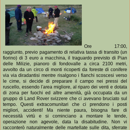
Ore 17:00,
raggiunto, previo pagamento di relativa tassa di transito (un
fiorino) di 3 euro a macchina, il traguardo previsto di Pian
delle Milizie, pianoro di fondovalle a circa 2100 metri,
avvolto da un circo di monti ricoperti da foreste di conifere
via via diradantisi mentre risalgono i fianchi scoscesi verso
le cime, si decide di preparare il campo nei pressi del
ruscello, essendo l'area migliore, al riparo dei venti e dotata
di zona per fuochi ed altre amenità, già occupata da un
gruppo di Land Rover svizzere che ci avevano bruciato sul
tempo. Questi extracomunitari che ci prendono i posti
migliori, accidenti! Ma niente paura, bisogna fare di
necessità virtù e si cominciano a montare le tende,
operazione non agevole, data la disabitudine. Non vi
racconterò naturalmente delle martellate sulle dita, sferrate