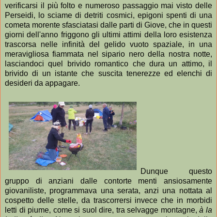
verificarsi il più folto e numeroso passaggio mai visto delle
Perseidi, lo sciame di detriti cosmici, epigoni spenti di una
cometa morente sfasciatasi dalle parti di Giove, che in questi
giorni dell'anno friggono gli ultimi attimi della loro esistenza
trascorsa nelle infinità del gelido vuoto spaziale, in una
meravigliosa fiammata nel sipario nero della nostra notte,
lasciandoci quel brivido romantico che dura un attimo, il
brivido di un istante che suscita tenerezze ed elenchi di
desideri da appagare.
Dunque questo
gruppo di anziani dalle contorte menti ansiosamente
giovaniliste, programmava una serata, anzi una nottata al
cospetto delle stelle, da trascorrersi invece che in morbidi
letti di piume, come si suol dire, tra selvagge montagne,
à la