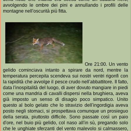
avvolgendo le ombre dei pini e annullando i profili delle
montagne nell'oscurità più fitta.
Ore 21:00. Un vento
gelido cominciava intanto a spirare da nord, mentre la
temperatura percepita scendeva sui nostri ventri rigonfi con
la rapidità che avvolge il pesce crudo nell'abbattitore. Il fatto,
data l'inospitalità del luogo, di aver dovuto mangiare in piedi
come una mandria di cavalli dispersi nella brughiera, aveva
già imposto un senso di disagio poco simpatico. Unito
questo al bolo gelato che lo stravizio dell'ingordigia aveva
posto negli stomaci, si prospettava comunque un prosieguo
della serata, piuttosto difficile. Sono passate così un paio
d'ore, nel buio più gelido, col naso all'in sù, pregando solo
che le unghiate sferzanti del vento malevolo si calmassero,