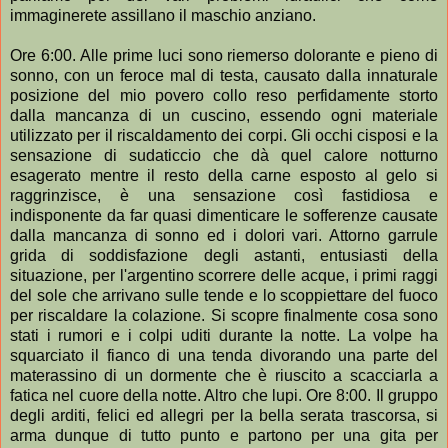
immaginerete assillano il maschio anziano.
Ore 6:00. Alle prime luci sono riemerso dolorante e pieno di
sonno, con un feroce mal di testa, causato dalla innaturale
posizione del mio povero collo reso perfidamente storto
dalla mancanza di un cuscino, essendo ogni materiale
utilizzato per il riscaldamento dei corpi. Gli occhi cisposi e la
sensazione di sudaticcio che dà quel calore notturno
esagerato mentre il resto della carne esposto al gelo si
raggrinzisce, è una sensazione così fastidiosa e
indisponente da far quasi dimenticare le sofferenze causate
dalla mancanza di sonno ed i dolori vari. Attorno garrule
grida di soddisfazione degli astanti, entusiasti della
situazione, per l'argentino scorrere delle acque, i primi raggi
del sole che arrivano sulle tende e lo scoppiettare del fuoco
per riscaldare la colazione. Si scopre finalmente cosa sono
stati i rumori e i colpi uditi durante la notte. La volpe ha
squarciato il fianco di una tenda divorando una parte del
materassino di un dormente che è riuscito a scacciarla a
fatica nel cuore della notte. Altro che lupi. Ore 8:00. Il gruppo
degli arditi, felici ed allegri per la bella serata trascorsa, si
arma dunque di tutto punto e partono per una gita per