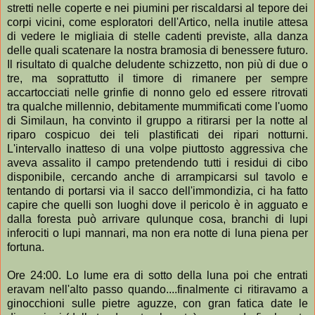
stretti nelle coperte e nei piumini per riscaldarsi al tepore dei
corpi vicini, come esploratori dell'Artico, nella inutile attesa
di vedere le migliaia di stelle cadenti previste, alla danza
delle quali scatenare la nostra bramosia di benessere futuro.
Il risultato di qualche deludente schizzetto, non più di due o
tre, ma soprattutto il timore di rimanere per sempre
accartocciati nelle grinfie di nonno gelo ed essere ritrovati
tra qualche millennio, debitamente mummificati come l'uomo
di Similaun, ha convinto il gruppo a ritirarsi per la notte al
riparo cospicuo dei teli plastificati dei ripari notturni.
L'intervallo inatteso di una volpe piuttosto aggressiva che
aveva assalito il campo pretendendo tutti i residui di cibo
disponibile, cercando anche di arrampicarsi sul tavolo e
tentando di portarsi via il sacco dell'immondizia, ci ha fatto
capire che quelli son luoghi dove il pericolo è in agguato e
dalla foresta può arrivare qulunque cosa, branchi di lupi
inferociti o lupi mannari, ma non era notte di luna piena per
fortuna.
Ore 24:00. Lo lume era di sotto della luna poi che entrati
eravam nell'alto passo quando....finalmente ci ritiravamo a
ginocchioni sulle pietre aguzze, con gran fatica date le