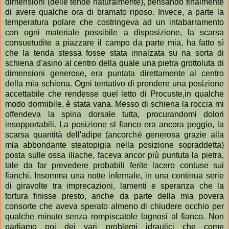
dimensioni (delle tende naturalmente), pensando finalmente
di avere qualche ora di bramato riposo. Invece, a parte la
temperatura polare che costringeva ad un intabarramento
con ogni materiale possibile a disposizione, la scarsa
consuetudite a piazzare il campo da parte mia, ha fatto sì
che la tenda stessa fosse stata innalzata su na sorta di
schiena d'asino al centro della quale una pietra grottoluta di
dimensioni generose, era puntata direttamente al centro
della mia schiena. Ogni tentativo di prendere una posizione
accettabile che rendesse quel letto di Procuste,in qualche
modo dormibile, è stata vana. Messo di schiena la roccia mi
offendeva la spina dorsale tutta, procurandomi dolori
insopportabili. La posizione sl fianco era ancora peggio, la
scarsa quantità dell'adipe (ancorché generosa grazie alla
mia abbondante steatopigia nella posizione sopraddetta)
posta sulle ossa iliache, faceva ancor più puntuta la pietra,
tale da far prevedere probabili ferite lacero contuse sui
fianchi. Insomma una notte infernale, in una continua serie
di giravolte tra imprecazioni, lamenti e speranza che la
tortura finisse presto, anche da parte della mia povera
consorte che aveva sperato almeno di chiudere occhio per
qualche minuto senza rompiscatole lagnosi al fianco. Non
parliamo poi dei vari problemi idraulici che come