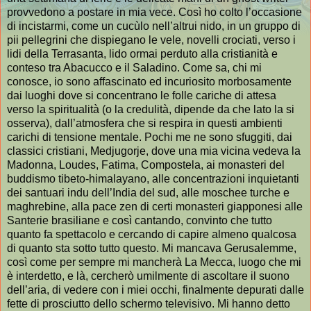
provvedono a postare in mia vece. Così ho colto l’occasione
di incistarmi, come un cucùlo nell’altrui nido, in un gruppo di
pii pellegrini che dispiegano le vele, novelli crociati, verso i
lidi della Terrasanta, lido ormai perduto alla cristianità e
conteso tra Abacucco e il Saladino. Come sa, chi mi
conosce, io sono affascinato ed incuriosito morbosamente
dai luoghi dove si concentrano le folle cariche di attesa
verso la spiritualità (o la credulità, dipende da che lato la si
osserva), dall’atmosfera che si respira in questi ambienti
carichi di tensione mentale. Pochi me ne sono sfuggiti, dai
classici cristiani, Medjugorje, dove una mia vicina vedeva la
Madonna, Loudes, Fatima, Compostela, ai monasteri del
buddismo tibeto-himalayano, alle concentrazioni inquietanti
dei santuari indu dell’India del sud, alle moschee turche e
maghrebine, alla pace zen di certi monasteri giapponesi alle
Santerie brasiliane e così cantando, convinto che tutto
quanto fa spettacolo e cercando di capire almeno qualcosa
di quanto sta sotto tutto questo. Mi mancava Gerusalemme,
così come per sempre mi mancherà La Mecca, luogo che mi
è interdetto, e là, cercherò umilmente di ascoltare il suono
dell’aria, di vedere con i miei occhi, finalmente depurati dalle
fette di prosciutto dello schermo televisivo. Mi hanno detto