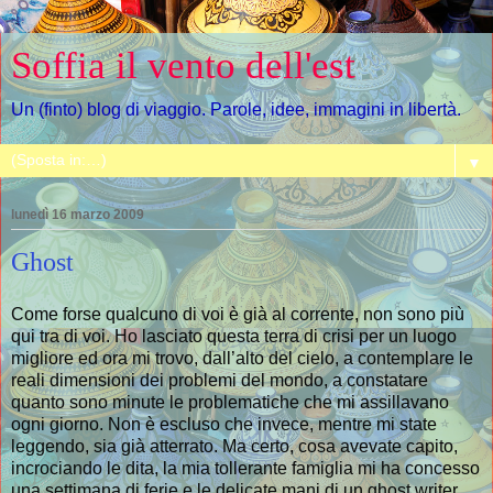
Soffia il vento dell'est
Un (finto) blog di viaggio. Parole, idee, immagini in libertà.
▼
lunedì 16 marzo 2009
Ghost
Come forse qualcuno di voi è già al corrente, non sono più
qui tra di voi. Ho lasciato questa terra di crisi per un luogo
migliore ed ora mi trovo, dall’alto del cielo, a contemplare le
reali dimensioni dei problemi del mondo, a constatare
quanto sono minute le problematiche che mi assillavano
ogni giorno. Non è escluso che invece, mentre mi state
leggendo, sia già atterrato. Ma certo, cosa avevate capito,
incrociando le dita, la mia tollerante famiglia mi ha concesso
una settimana di ferie e le delicate mani di un ghost writer