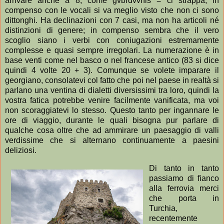
arrivare anche a 8, come gvbrdvvnis = ci strappa; in
compenso con le vocali si va meglio visto che non ci sono
dittonghi. Ha declinazioni con 7 casi, ma non ha articoli né
distinzioni di genere; in compenso sembra che il vero
scoglio siano i verbi con coniugazioni estremamente
complesse e quasi sempre irregolari. La numerazione è in
base venti come nel basco o nel francese antico (83 si dice
quindi 4 volte 20 + 3). Comunque se volete imparare il
georgiano, consolatevi col fatto che poi nel paese in realtà si
parlano una ventina di dialetti diversissimi tra loro, quindi la
vostra fatica potrebbe venire facilmente vanificata, ma voi
non scoraggiatevi lo stesso. Questo tanto per ingannare le
ore di viaggio, durante le quali bisogna pur parlare di
qualche cosa oltre che ad ammirare un paesaggio di valli
verdissime che si alternano continuamente a paesini
deliziosi.
Di tanto in tanto
passiamo di fianco
alla ferrovia merci
che porta in
Turchia,
recentemente