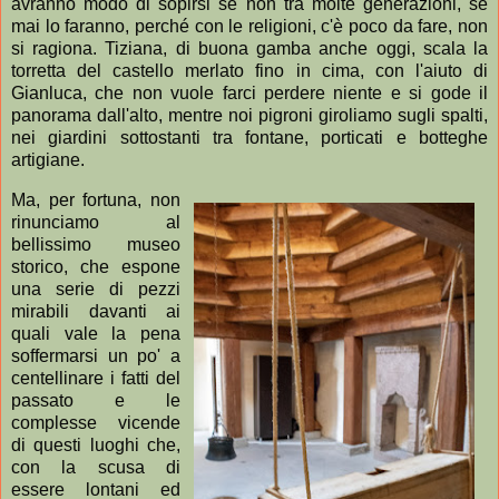
avranno modo di sopirsi se non tra molte generazioni, se
mai lo faranno, perché con le religioni, c'è poco da fare, non
si ragiona. Tiziana, di buona gamba anche oggi, scala la
torretta del castello merlato fino in cima, con l'aiuto di
Gianluca, che non vuole farci perdere niente e si gode il
panorama dall'alto, mentre noi pigroni giroliamo sugli spalti,
nei giardini sottostanti tra fontane, porticati e botteghe
artigiane.
Ma, per fortuna, non
rinunciamo al
bellissimo museo
storico, che espone
una serie di pezzi
mirabili davanti ai
quali vale la pena
soffermarsi un po' a
centellinare i fatti del
passato e le
complesse vicende
di questi luoghi che,
con la scusa di
essere lontani ed