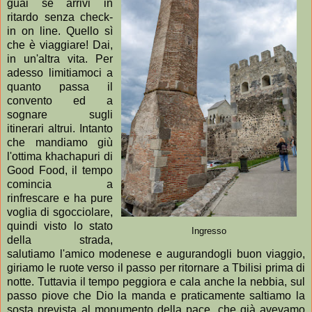
guai se arrivi in
ritardo senza check-
in on line. Quello sì
che è viaggiare! Dai,
in un'altra vita. Per
adesso limitiamoci a
quanto passa il
convento ed a
sognare sugli
itinerari altrui. Intanto
che mandiamo giù
l'ottima khachapuri di
Good Food, il tempo
comincia a
rinfrescare e ha pure
voglia di sgocciolare,
quindi visto lo stato
Ingresso
della strada,
salutiamo l'amico modenese e augurandogli buon viaggio,
giriamo le ruote verso il passo per ritornare a Tbilisi prima di
notte. Tuttavia il tempo peggiora e cala anche la nebbia, sul
passo piove che Dio la manda e praticamente saltiamo la
sosta prevista al monumento della pace, che già avevamo