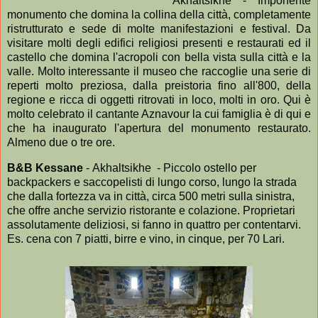
Akhaltsikhe - Imponente
monumento che domina la collina della città, completamente
ristrutturato e sede di molte manifestazioni e festival. Da
visitare molti degli edifici religiosi presenti e restaurati ed il
castello che domina l'acropoli con bella vista sulla città e la
valle. Molto interessante il museo che raccoglie una serie di
reperti molto preziosa, dalla preistoria fino all'800, della
regione e ricca di oggetti ritrovati in loco, molti in oro. Qui è
molto celebrato il cantante Aznavour la cui famiglia è di qui e
che ha inaugurato l'apertura del monumento restaurato.
Almeno due o tre ore.
B&B Kessane
-
Akhaltsikhe
- Piccolo ostello per
backpackers e saccopelisti di lungo corso, lungo la strada
che dalla fortezza va in città, circa 500 metri sulla sinistra,
che offre anche servizio ristorante e colazione. Proprietari
assolutamente deliziosi, si fanno in quattro per contentarvi.
Es. cena con 7 piatti, birre e vino, in cinque, per 70 Lari.