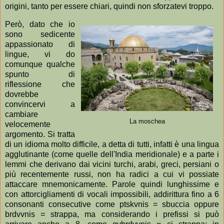
origini, tanto per essere chiari, quindi non sforzatevi troppo.
Però, dato che io
sono sedicente
appassionato di
lingue, vi do
comunque qualche
spunto di
riflessione che
dovrebbe
convincervi a
cambiare
La moschea
velocemente
argomento. Si tratta
di un idioma molto difficile, a detta di tutti, infatti è una lingua
agglutinante (come quelle dell'India meridionale) e a parte i
lemmi che derivano dai vicini turchi, arabi, greci, persiani o
più recentemente russi, non ha radici a cui vi possiate
attaccare mnemonicamente. Parole quindi lunghissime e
con attorcigliamenti di vocali impossibili, addirittura fino a 6
consonanti consecutive come ptskvnis = sbuccia oppure
brdvvnis = strappa, ma considerando i prefissi si può