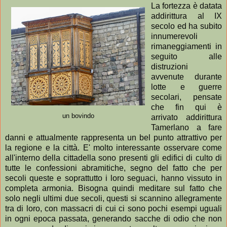
La fortezza è datata
addirittura al IX
secolo ed ha subito
innumerevoli
rimaneggiamenti in
seguito alle
distruzioni
avvenute durante
lotte e guerre
secolari, pensate
che fin qui è
un bovindo
arrivato addirittura
Tamerlano a fare
danni e attualmente rappresenta un bel punto attrattivo per
la regione e la città. E' molto interessante osservare come
all'interno della cittadella sono presenti gli edifici di culto di
tutte le confessioni abramitiche, segno del fatto che per
secoli queste e soprattutto i loro seguaci, hanno vissuto in
completa armonia. Bisogna quindi meditare sul fatto che
solo negli ultimi due secoli, questi si scannino allegramente
tra di loro, con massacri di cui ci sono pochi esempi uguali
in ogni epoca passata, generando sacche di odio che non