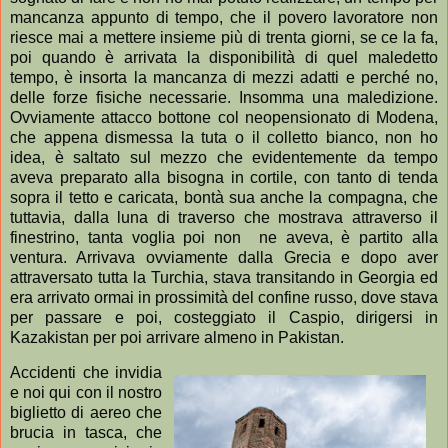
mancanza appunto di tempo, che il povero lavoratore non
riesce mai a mettere insieme più di trenta giorni, se ce la fa,
poi quando è arrivata la disponibilità di quel maledetto
tempo, è insorta la mancanza di mezzi adatti e perché no,
delle forze fisiche necessarie. Insomma una maledizione.
Ovviamente attacco bottone col neopensionato di Modena,
che appena dismessa la tuta o il colletto bianco, non ho
idea, è saltato sul mezzo che evidentemente da tempo
aveva preparato alla bisogna in cortile, con tanto di tenda
sopra il tetto e caricata, bontà sua anche la compagna, che
tuttavia, dalla luna di traverso che mostrava attraverso il
finestrino, tanta voglia poi non ne aveva, è partito alla
ventura. Arrivava ovviamente dalla Grecia e dopo aver
attraversato tutta la Turchia, stava transitando in Georgia ed
era arrivato ormai in prossimità del confine russo, dove stava
per passare e poi, costeggiato il Caspio, dirigersi in
Kazakistan per poi arrivare almeno in Pakistan.
Accidenti che invidia
e noi qui con il nostro
biglietto di aereo che
brucia in tasca, che