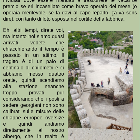
invidiati dove essere mandati a trascorrere le vacanze
premio se eri incasellato come bravo operaio del mese (o
operaia meritevole, se la davi al capo reparto, ça va sens
dire), con tanto di foto esposta nel cortile della fabbrica.
Eh, altri tempi, direte voi,
ma intanto noi siamo quasi
arrivati, vedete che
chiacchierando il tempo è
passato in un attimo. Il
tragitto è di un paio di
centinaio di chilometri e ci
abbiamo messo quattro
orette, quindi scendiamo
alla stazione neanche
troppo provati, pur
considerando che i posti a
sedere georgiani non sono
calibrati sulle misure delle
chiappe europee oversize
e quindi andiamo
direttamente al nostro
albergo, che in realtà è