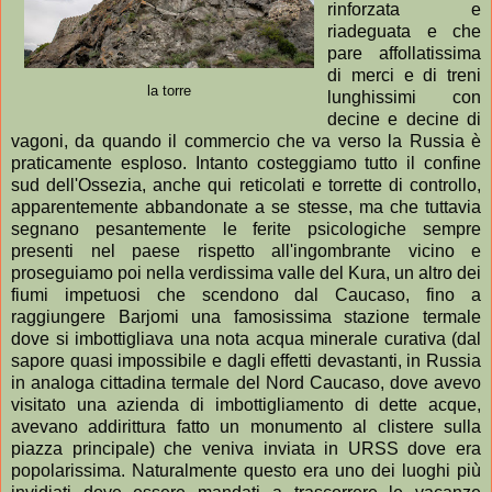
rinforzata e
riadeguata e che
pare affollatissima
di merci e di treni
la torre
lunghissimi con
decine e decine di
vagoni, da quando il commercio che va verso la Russia è
praticamente esploso. Intanto costeggiamo tutto il confine
sud dell'Ossezia, anche qui reticolati e torrette di controllo,
apparentemente abbandonate a se stesse, ma che tuttavia
segnano pesantemente le ferite psicologiche sempre
presenti nel paese rispetto all'ingombrante vicino e
proseguiamo poi nella verdissima valle del Kura, un altro dei
fiumi impetuosi che scendono dal Caucaso, fino a
raggiungere Barjomi una famosissima stazione termale
dove si imbottigliava una nota acqua minerale curativa (dal
sapore quasi impossibile e dagli effetti devastanti, in Russia
in analoga cittadina termale del Nord Caucaso, dove avevo
visitato una azienda di imbottigliamento di dette acque,
avevano addirittura fatto un monumento al clistere sulla
piazza principale) che veniva inviata in URSS dove era
popolarissima. Naturalmente questo era uno dei luoghi più