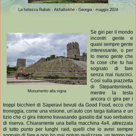
La fortezza Rabati -
Akhaltsikhe - Georgia - maggio 2024
Se giri per il mondo
incontri gente e
quasi sempre gente
interessante, o per
lo meno gente che
fa cose che tu hai
sognato di fare
senza mai riuscirci.
Così sulla piazzetta
di Stepantsminda,
Monumento alla vigna
mentre la testa
ancora ci gira per i
troppi bicchieri di Saperavi bevuti da Good Food, ecco che
troneggia, come una visione, un'auto con targa italiana e un
tizio che ci gira intorno travasando gasolio dal suo serbatoio
di riserva. Chiaramente una bella macchina 4x4, attrezzata
di tutto punto per lunghi raid, quelli che io avrei sempre
sognato di fare e non ho mai potuto realizzare, un tempo per