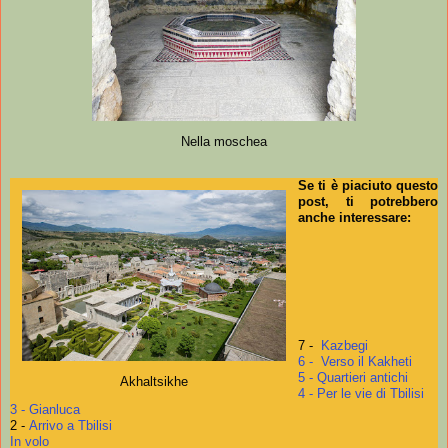
Nella moschea
Se ti è piaciuto questo
post, ti potrebbero
anche interessare:
7 -
Kazbegi
6 - Verso il Kakheti
5 - Quartieri antichi
Akhaltsikhe
4 - Per le vie di Tbilisi
3 - Gianluca
2 -
Arrivo a Tbilisi
In volo