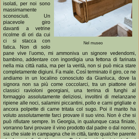
isolati, per noi sono
massimamente
sconosciuti. Un
piacevole giro
davanti a vetrine
ricolme di ori da cui
ci si stacca con
Nel museo
fatica. Non di solo
pane vive l'uomo, mi ammoniva un signore vedendomi,
bambino, addentare con ingordigia una fettona di farinata
nella mia città natia, ma per la verità, non si può mica stare
completamente digiuni. Fa male. Così terminato il giro, ce ne
andiamo in un localino conosciuto da Gianluca, dove la
signora non sa più come coccolarci, tra un piattone dei
classici ravioloni georgiani, una terrina di funghi al
formaggio assolutamente deliziosi, involtini di melanzane
ripiene alle noci, salamini piccantini, pollo e carni grigliate e
ancora polpette di carne tritata col sugo. Poi il marito ha
voluto assolutamente farci provare il suo vino. Non è che si
può rifiutare sempre. In Georgia, in qualunque casa finiate,
vorranno farvi provare il vino prodotto dal padre o dal nonno,
sia che siate in campagna che in città, tanto qualche parente