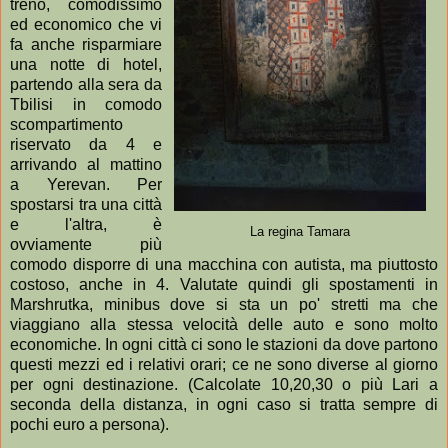
treno, comodissimo
ed economico che vi
fa anche risparmiare
una notte di hotel,
partendo alla sera da
Tbilisi in comodo
scompartimento
riservato da 4 e
arrivando al mattino
a Yerevan. Per
spostarsi tra una città
e l'altra, è
La regina Tamara
ovviamente più
comodo disporre di una macchina con autista, ma piuttosto
costoso, anche in 4. Valutate quindi gli spostamenti in
Marshrutka, minibus dove si sta un po' stretti ma che
viaggiano alla stessa velocità delle auto e sono molto
economiche. In ogni città ci sono le stazioni da dove partono
questi mezzi ed i relativi orari; ce ne sono diverse al giorno
per ogni destinazione. (Calcolate 10,20,30 o più Lari a
seconda della distanza, in ogni caso si tratta sempre di
pochi euro a persona).