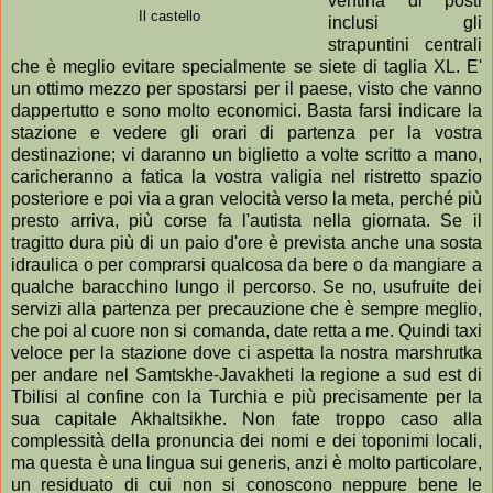
ventina di posti
Il castello
inclusi gli
strapuntini centrali
che è meglio evitare specialmente se siete di taglia XL. E'
un ottimo mezzo per spostarsi per il paese, visto che vanno
dappertutto e sono molto economici. Basta farsi indicare la
stazione e vedere gli orari di partenza per la vostra
destinazione; vi daranno un biglietto a volte scritto a mano,
caricheranno a fatica la vostra valigia nel ristretto spazio
posteriore e poi via a gran velocità verso la meta, perché più
presto arriva, più corse fa l'autista nella giornata. Se il
tragitto dura più di un paio d'ore è prevista anche una sosta
idraulica o per comprarsi qualcosa da bere o da mangiare a
qualche baracchino lungo il percorso. Se no, usufruite dei
servizi alla partenza per precauzione che è sempre meglio,
che poi al cuore non si comanda, date retta a me. Quindi taxi
veloce per la stazione dove ci aspetta la nostra marshrutka
per andare nel Samtskhe-Javakheti la regione a sud est di
Tbilisi al confine con la Turchia e più precisamente per la
sua capitale Akhaltsikhe. Non fate troppo caso alla
complessità della pronuncia dei nomi e dei toponimi locali,
ma questa è una lingua sui generis, anzi è molto particolare,
un residuato di cui non si conoscono neppure bene le