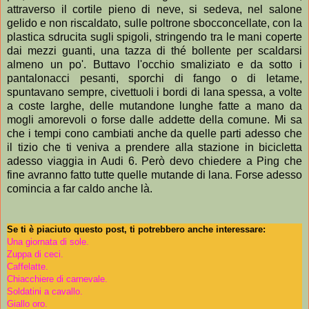
attraverso il cortile pieno di neve, si sedeva, nel salone
gelido e non riscaldato, sulle poltrone sbocconcellate, con la
plastica sdrucita sugli spigoli, stringendo tra le mani coperte
dai mezzi guanti, una tazza di thé bollente per scaldarsi
almeno un po'. Buttavo l'occhio smaliziato e da sotto i
pantalonacci pesanti, sporchi di fango o di letame,
spuntavano sempre, civettuoli i bordi di lana spessa, a volte
a coste larghe, delle mutandone lunghe fatte a mano da
mogli amorevoli o forse dalle addette della comune. Mi sa
che i tempi cono cambiati anche da quelle parti adesso che
il tizio che ti veniva a prendere alla stazione in bicicletta
adesso viaggia in Audi 6. Però devo chiedere a Ping che
fine avranno fatto tutte quelle mutande di lana. Forse adesso
comincia a far caldo anche là.
Se ti è piaciuto questo post, ti potrebbero anche interessare:
Una giornata di sole.
Zuppa di ceci.
Caffelatte.
Chiacchiere di carnevale.
Soldatini a cavallo.
Giallo oro.