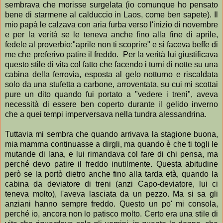
sembrava che morisse surgelata (io comunque ho pensato
bene di starmene al calduccio in Laos, come ben sapete). Il
mio papà le calzava con aria furba verso l'inizio di novembre
e per la verità se le teneva anche fino alla fine di aprile,
fedele al proverbio:"aprile non ti scoprire" e si faceva beffe di
me che preferivo patire il freddo. Per la verità lui giustificava
questo stile di vita col fatto che facendo i turni di notte su una
cabina della ferrovia, esposta al gelo notturno e riscaldata
solo da una stufetta a carbone, arroventata, su cui mi scottai
pure un dito quando fui portato a "vedere i treni", aveva
necessità di essere ben coperto durante il gelido inverno
che a quei tempi imperversava nella tundra alessandrina.
Tuttavia mi sembra che quando arrivava la stagione buona,
mia mamma continuasse a dirgli, ma quando è che ti togli le
mutande di lana, e lui rimandava col fare di chi pensa, ma
perché devo patire il freddo inutilmente. Questa abitudine
però se la portò dietro anche fino alla tarda età, quando la
cabina da deviatore di treni (anzi Capo-deviatore, lui ci
teneva molto), l'aveva lasciata da un pezzo. Ma si sa gli
anziani hanno sempre freddo. Questo un po' mi consola,
perché io, ancora non lo patisco molto. Certo era una stile di