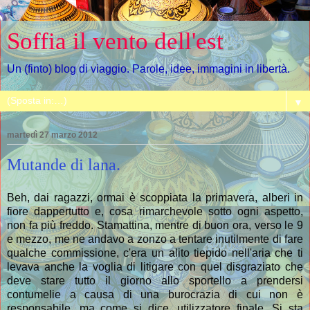
Soffia il vento dell'est
Un (finto) blog di viaggio. Parole, idee, immagini in libertà.
▼
martedì 27 marzo 2012
Mutande di lana.
Beh, dai ragazzi, ormai è scoppiata la primavera, alberi in
fiore dappertutto e, cosa rimarchevole sotto ogni aspetto,
non fa più freddo. Stamattina, mentre di buon ora, verso le 9
e mezzo, me ne andavo a zonzo a tentare inutilmente di fare
qualche commissione, c'era un alito tiepido nell'aria che ti
levava anche la voglia di litigare con quel disgraziato che
deve stare tutto il giorno allo sportello a prendersi
contumelie a causa di una burocrazia di cui non è
responsabile, ma come si dice, utilizzatore finale. Si sta