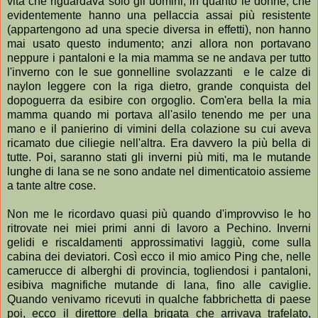
vita che riguardava solo gli uomini, in quanto le donne, che
evidentemente hanno una pellaccia assai più resistente
(appartengono ad una specie diversa in effetti), non hanno
mai usato questo indumento; anzi allora non portavano
neppure i pantaloni e la mia mamma se ne andava per tutto
l'inverno con le sue gonnelline svolazzanti e le calze di
naylon leggere con la riga dietro, grande conquista del
dopoguerra da esibire con orgoglio. Com'era bella la mia
mamma quando mi portava all'asilo tenendo me per una
mano e il panierino di vimini della colazione su cui aveva
ricamato due ciliegie nell'altra. Era davvero la più bella di
tutte. Poi, saranno stati gli inverni più miti, ma le mutande
lunghe di lana se ne sono andate nel dimenticatoio assieme
a tante altre cose.
Non me le ricordavo quasi più quando d'improvviso le ho
ritrovate nei miei primi anni di lavoro a Pechino. Inverni
gelidi e riscaldamenti approssimativi laggiù, come sulla
cabina dei deviatori. Così ecco il mio amico Ping che, nelle
camerucce di alberghi di provincia, togliendosi i pantaloni,
esibiva magnifiche mutande di lana, fino alle caviglie.
Quando venivamo ricevuti in qualche fabbrichetta di paese
poi, ecco il direttore della brigata che arrivava trafelato,