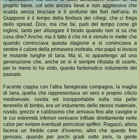
proprio bene, col sole ancora lieve e non aggressivo che
scalda senza bruciare e il profumo dei fiori nell'aria. In
Giappone è il tempo della fioritura dei ciliegi, che ci frega
dello spread. Dice, ma che fai, parli del tempo come gli
inglesi, tanto per allungare il brodo quando non si sa che
cosa dire? Anche, ma il fatto è che mi è venuto in mette che
quando cominciava questa stagione e si cominciava a
sentire il calore della primavera inoltrata, mio papà si levava
le mutante lunghe di lana. Ma sì, io appartengo ad una
generazione che, anche se si è sempre rifiutata di usarle,
per lo meno lo ha visto, questo fantomatico indumento del
passato.
Facente coppia con l'altra famigerata compagna, la maglia
di lana, quella che rappresentava un vero e proprio cilicio
medioevale, ruvida ed insopportabile sulla mia pelle
tenerella di bimbo, era un indumento dello stesso materiale,
ruvido, grezzo e caldissimo che arrivava fino alle caviglie e
le cui estremità inferiori venivano infilate direttamente nelle
calze per evitare eventuali pericolosi spifferi. Ragazzi, allora
faceva un freddo cane d'inverno, altro che questo fine
gennaio, quando per pochi gradi sotto zero, la gente